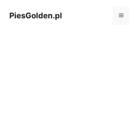
Przejdź
do
PiesGolden.pl
MENU
treści