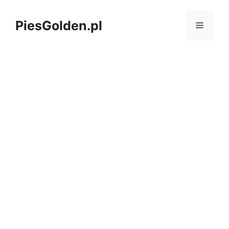
Zum
Inhalt
PiesGolden.pl
MENÜ
springen