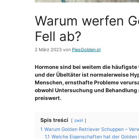
Warum werfen Gol
Fell ab?
2 März 2023
von
PiesGolden.pl
Hormone sind bei weitem die häufigste 
und der Übeltäter ist normalerweise Hyp
Menschen, ernsthafte Probleme verursa
obwohl Untersuchung und Behandlung ni
preiswert.
Spis treści
zwiń
1
Warum Golden Retriever Schuppen – Ver
1.1
Welche Eigenschaften hat der Golden 