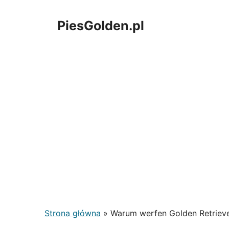
Zum
Inhalt
PiesGolden.pl
springen
Strona główna
»
Warum werfen Golden Retriever