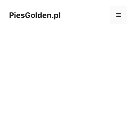
Przejdź
do
PiesGolden.pl
MENU
treści