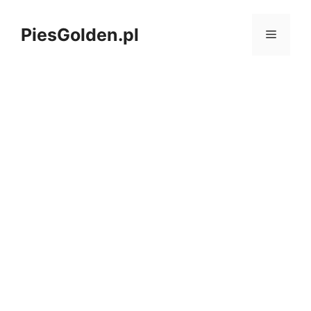
Przejdź
do
PiesGolden.pl
MENU
treści