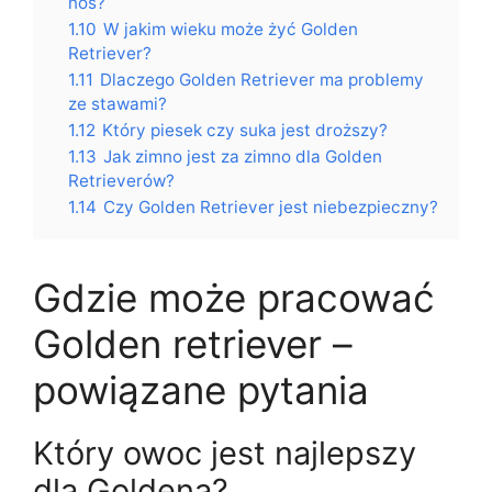
nos?
1.10
W jakim wieku może żyć Golden
Retriever?
1.11
Dlaczego Golden Retriever ma problemy
ze stawami?
1.12
Który piesek czy suka jest droższy?
1.13
Jak zimno jest za zimno dla Golden
Retrieverów?
1.14
Czy Golden Retriever jest niebezpieczny?
Gdzie może pracować
Golden retriever –
powiązane pytania
Który owoc jest najlepszy
dla Goldena?