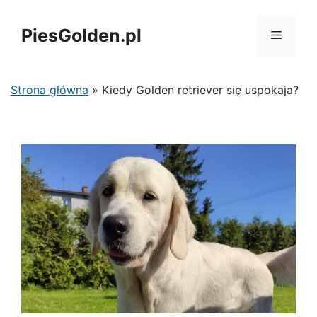
Przejdź
do
PiesGolden.pl
MENU
treści
Strona główna
»
Kiedy Golden retriever się uspokaja?