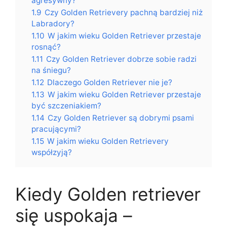
agresywny?
1.9
Czy Golden Retrievery pachną bardziej niż
Labradory?
1.10
W jakim wieku Golden Retriever przestaje
rosnąć?
1.11
Czy Golden Retriever dobrze sobie radzi
na śniegu?
1.12
Dlaczego Golden Retriever nie je?
1.13
W jakim wieku Golden Retriever przestaje
być szczeniakiem?
1.14
Czy Golden Retriever są dobrymi psami
pracującymi?
1.15
W jakim wieku Golden Retrievery
współzyją?
Kiedy Golden retriever
się uspokaja –