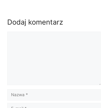
Dodaj komentarz
Komentarz
Nazwa
E-