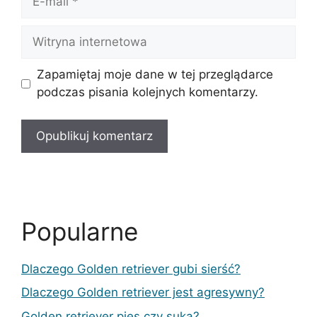
mail
Witryna
internetowa
Zapamiętaj moje dane w tej przeglądarce
podczas pisania kolejnych komentarzy.
Popularne
Dlaczego Golden retriever gubi sierść?
Dlaczego Golden retriever jest agresywny?
Golden retriever pies czy suka?